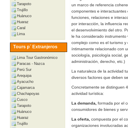
Tarapoto
un marco de referencia coheren
Trujillo
componentes e interactuantes
Huànuco
funciones, relaciones e intera
Huaraz
por interacción, la influencia 
Caral
el desenvolvimiento del otro. 
Lima
le ha considerado instrumento 
complejo como es el turismo y 
Tours p´ Extranjeros
íntimamente relacionado con un
sociología, psicología social, 
Lima Tour Gastronómico
administración, derecho, etc.)
Paracas - Nazca
Perú Sur
La naturaleza de la actividad tu
Arequipa
diversos factores que deben s
Ayacucho
Concretamente se distinguen 4
Cajamarca
actividad turística:
Chachapoyas
Cusco
La demanda,
formada por el 
Tarapoto
consumidores de bienes y servic
Huànuco
Huaraz
La oferta,
compuesta por el con
Trujillo
organizaciones involucradas act