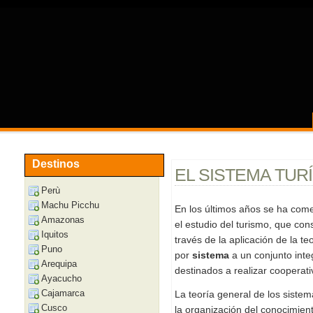
Destinos
EL SISTEMA TUR
Perù
Machu Picchu
En los últimos años se ha com
Amazonas
el estudio del turismo, que con
Iquitos
través de la aplicación de la t
Puno
por
sistema
a un conjunto inte
Arequipa
destinados a realizar coopera
Ayacucho
Cajamarca
La teoría general de los siste
Cusco
la organización del conocimiento