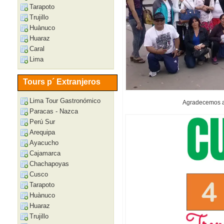
Tarapoto
Trujillo
Huànuco
Huaraz
Caral
Lima
Tours p´ Extranjeros
Lima Tour Gastronómico
Agradecemos a 
Paracas - Nazca
Perú Sur
Arequipa
Ayacucho
Cajamarca
Chachapoyas
Cusco
Tarapoto
Huànuco
Huaraz
Trujillo