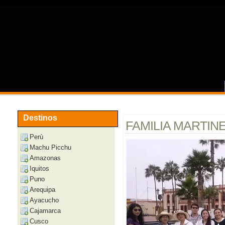
Destinos
FAMILIA MARTIN
Perù
Machu Picchu
Amazonas
Iquitos
Puno
Arequipa
Ayacucho
Cajamarca
Cusco