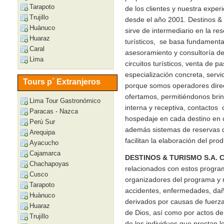
Tarapoto
de los clientes y nuestra exper
Trujillo
desde el año 2001. Destinos & 
Huànuco
sirve de intermediario en la re
Huaraz
turísticos, se basa fundamenta
Caral
asesoramiento y consultoría de
Lima
circuitos turísticos, venta de 
especialización concreta, servi
Tours p´ Extranjeros
porque somos operadores direct
ofertamos, permitiéndonos brin
Lima Tour Gastronómico
interna y receptiva, contactos 
Paracas - Nazca
hospedaje en cada destino en c
Perú Sur
además sistemas de reservas d
Arequipa
facilitan la elaboración del produ
Ayacucho
Cajamarca
DESTINOS & TURISMO S.A. C
Chachapoyas
relacionados con estos program
Cusco
organizadores del programa y 
Tarapoto
accidentes, enfermedades, daño
Huànuco
derivados por causas de fuerz
Huaraz
de Dios, así como por actos de
Trujillo
de los individuos que prestan lo