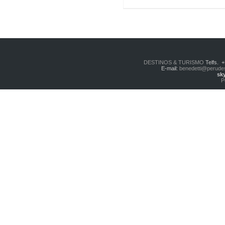
DESTINOS & TURISMO
Telfs. 
E-mail:
benedetti@perude
sk
P