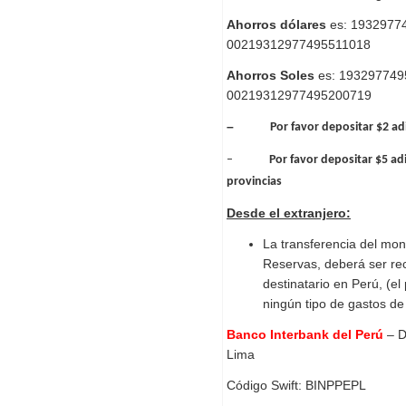
Ahorros dólares
es: 19329
00219312977495511018
Ahorros Soles
es: 193297
00219312977495200719
–
Por favor depositar $2 ad
–
Por favor depositar $5 ad
provincias
Desde el extranjero:
La transferencia del mon
Reservas, deberá ser rec
destinatario en Perú, (el 
ningún tipo de gastos de
Banco Interbank del Perú
– Di
Lima
Código Swift: BINPPEPL