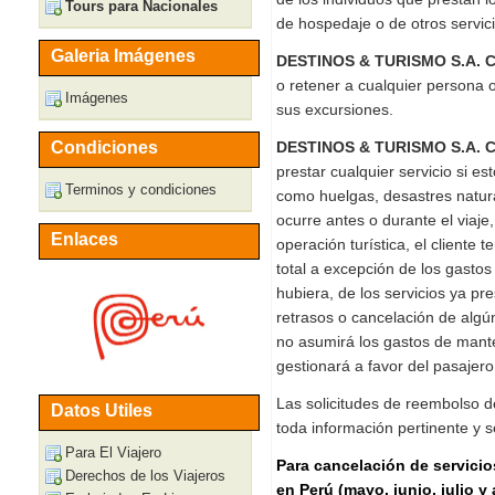
Tours para Nacionales
de hospedaje o de otros servic
Galeria Imágenes
DESTINOS & TURISMO S.A. C
o retener a cualquier persona
Imágenes
sus excursiones.
Condiciones
DESTINOS & TURISMO S.A. C
prestar cualquier servicio si e
Terminos y condiciones
como huelgas, desastres natural
ocurre antes o durante el viaje
Enlaces
operación turística, el cliente 
total a excepción de los gastos a
hubiera, de los servicios ya pr
retrasos o cancelación de algú
no asumirá los gastos de mante
gestionará a favor del pasajero
Las solicitudes de reembolso d
Datos Utiles
toda información pertinente y 
Para El Viajero
Para cancelación de servicio
Derechos de los Viajeros
en Perú (mayo, junio, julio y