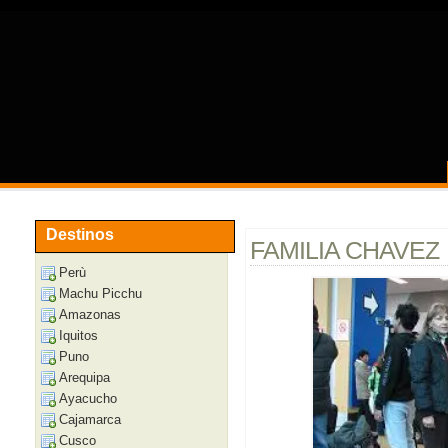
Destinos
FAMILIA CHAVEZ
Perù
Machu Picchu
Amazonas
Iquitos
Puno
Arequipa
Ayacucho
Cajamarca
Cusco