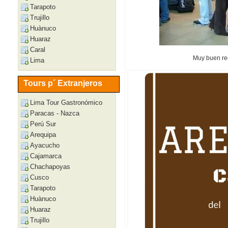
Tarapoto
Trujillo
Huànuco
Huaraz
Caral
Muy buen rec
Lima
Tours p´ Extranjeros
Lima Tour Gastronómico
Paracas - Nazca
Perú Sur
Arequipa
Ayacucho
Cajamarca
Chachapoyas
Cusco
Tarapoto
Huànuco
Huaraz
Trujillo