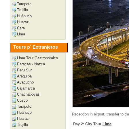
Tarapoto
Trujillo
Huànuco
Huaraz
Caral
Lima
Tours p´ Extranjeros
Lima Tour Gastronómico
Paracas - Nazca
Perú Sur
Arequipa
Ayacucho
Cajamarca
Chachapoyas
Cusco
Tarapoto
Huànuco
Reception in airport, transfer to th
Huaraz
Day 2: City Tour
Lima
Trujillo