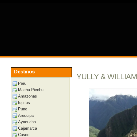
Destinos
YULLY & WILLIAM
Perù
Machu Picchu
Amazonas
Iquitos
Puno
Arequipa
Ayacucho
Cajamarca
Cusco