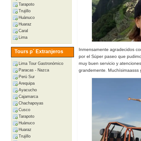
Tarapoto
Trujillo
Huànuco
Huaraz
Caral
Lima
Inmensamente agradecidos con 
Tours p´ Extranjeros
por el Súper paseo que pudimos
muy buen servicio y atencione
Lima Tour Gastronómico
grandemente. Muchísimaasss 
Paracas - Nazca
Perú Sur
Arequipa
Ayacucho
Cajamarca
Chachapoyas
Cusco
Tarapoto
Huànuco
Huaraz
Trujillo