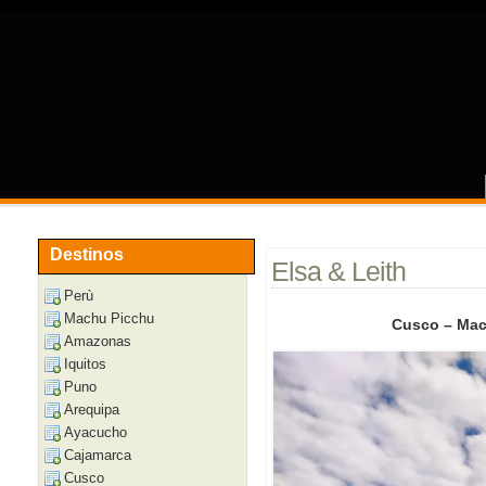
Destinos
Elsa & Leith
Perù
Machu Picchu
Cusco – Mac
Amazonas
Iquitos
Puno
Arequipa
Ayacucho
Cajamarca
Cusco