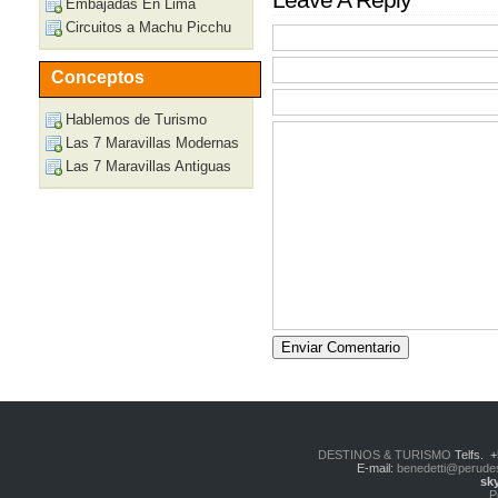
Leave A Reply
Embajadas En Lima
Circuitos a Machu Picchu
Conceptos
Hablemos de Turismo
Las 7 Maravillas Modernas
Las 7 Maravillas Antiguas
DESTINOS & TURISMO
Telfs. 
E-mail:
benedetti@perude
sk
P