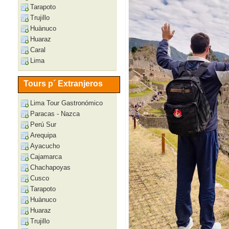
Tarapoto
Trujillo
Huànuco
Huaraz
Caral
Lima
Tours p´ Extranjeros
Lima Tour Gastronómico
Paracas - Nazca
Perú Sur
Arequipa
Ayacucho
Cajamarca
Chachapoyas
Cusco
Tarapoto
Huànuco
Huaraz
Trujillo