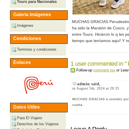
Tours para Nacionales
Galeria Imágenes
MUCHAS GRACIAS Perudestino, 
Imágenes
ha sido la Maratón de Cusco, y
entre Tours. Hicieron lo q les 
Condiciones
tiempo que teníamos aquí! Y no
Terminos y condiciones
Enlaces
1 user commented in " E
Follow-up
comment rss
or Lea
admin said,
in August 5th, 2024 at 20:35
MUCHAS GRACIAS a ustedes por s
vuelta.
Datos Utiles
Para El Viajero
Derechos de los Viajeros